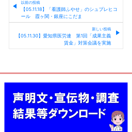
以前の投稿
【05.11.18】「看護師ふやせ」のシュプレヒコ
ール 霞ヶ関・銀座にこだま
新しい投稿
【05.11.30】愛知県医労連 第1回「成果主義
賃金」対策会議を実施