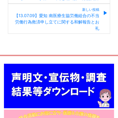
新しい投稿
【13.07.09】愛知 南医療生協労働組合の不当
労働行為救済申し立てに関する和解報告とお
礼