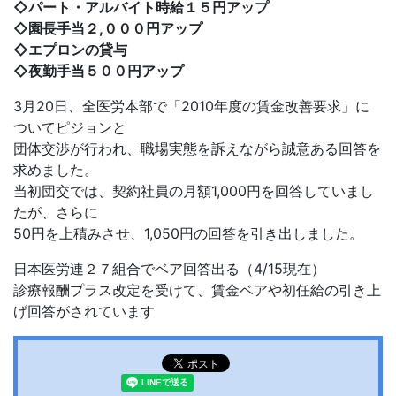
◇パート・アルバイト時給１５円アップ
◇園長手当２,０００円アップ
◇エプロンの貸与
◇夜勤手当５００円アップ
3月20日、全医労本部で「2010年度の賃金改善要求」に
ついてピジョンと
団体交渉が行われ、職場実態を訴えながら誠意ある回答を
求めました。
当初団交では、契約社員の月額1,000円を回答していまし
たが、さらに
50円を上積みさせ、1,050円の回答を引き出しました。
日本医労連２７組合でベア回答出る（4/15現在）
診療報酬プラス改定を受けて、賃金ベアや初任給の引き上
げ回答がされています