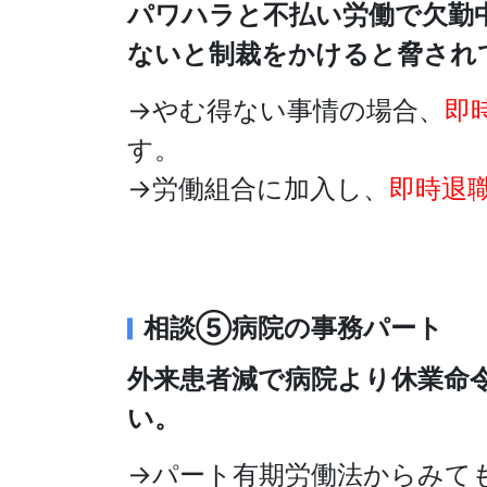
パワハラと不払い労働で欠勤
ないと制裁をかけると脅され
→やむ得ない事情の場合、
即
す。
→労働組合に加入し、
即時退
相談⑤病院の事務パート
外来患者減で病院より休業命
い。
→パート有期労働法からみて