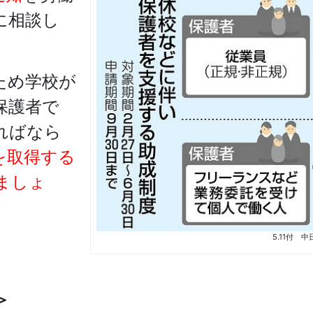
に相談し
ため学校が
保護者で
ればなら
を取得する
ましょ
5.11付 
＞