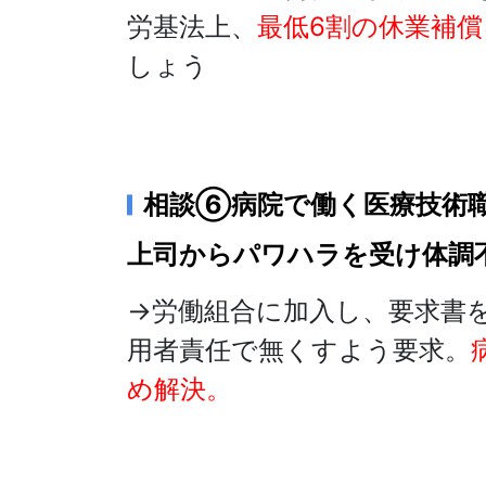
労基法上、
最低6割の休業補
しょう
相談⑥病院で働く医療技術
上司からパワハラを受け体調
→労働組合に加入し、要求書
用者責任で無くすよう要求。
め解決。