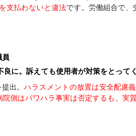
償を支払わないと違法
です。労働組合で、
職員
不良に。訴えても使用者が対策をとって
を提出。
ハラスメントの放置は安全配慮義
病院側はパワハラ事実は否定するも、実