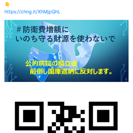
👇
https://chng.it/XhMjpQhL