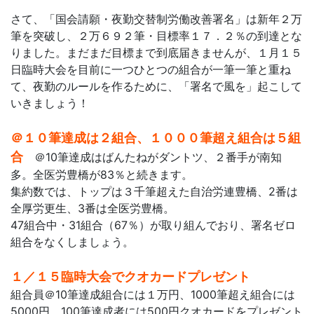
さて、「国会請願・夜勤交替制労働改善署名」は
新年２万
筆を突破し、２万６９２筆・目標率１７．２％の到達とな
りました。
まだまだ目標まで到底届きませんが、１月１５
日臨時大会を目前に一つひとつの組合が一筆一筆と重ね
て、夜勤のルールを作るために、「署名で風を」起こして
いきましょう！
＠１０筆達成は２組合、１０００筆超え組合は５組
合
＠10筆達成はばんたねがダントツ、２番手が南知
多。全医労豊橋が83％と続きます。
集約数では、トップは３千筆超えた自治労連豊橋、2番は
全厚労更生、3番は全医労豊橋。
47組合中・31組合（67％）が取り組んでおり、署名ゼロ
組合をなくしましょう。
１／１５臨時大会でクオカードプレゼント
組合員＠10筆達成組合には１万円、1000筆超え組合には
5000円、100筆達成者には500円クオカードをプレゼント