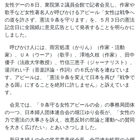
女性デーの８日、衆院第２議員会館で記者会見し、作家や
歌手など女性著名人が呼びかけるアピール「女性は戦争へ
の道を許さず、憲法９条を守ります」を、５月３日の憲法
記念日に全国紙に意見広告として発表することを明らかに
しました。
呼びかけ人には、雨宮処凛（かりん）（作家・活動
家）、ＵＡ（ウーア）（歌手）、澤地久枝（作家）、田中
優子（法政大学教授）、竹信三恵子（ジャーナリスト）、
湯川れい子（音楽評論・作詞）の６氏が名を連ねていま
す。アピールは、「憲法９条を変えて日本を再び『戦争で
きる国』にすることを絶対に許しません」と訴えていま
す。
会見では、「９条守る女性アピールの会」の事務局団体
の一つ、日本婦人団体連合会の堀江ゆり会長が、「女性の
力で憲法の大事さを訴え、改悪反対の世論と運動への賛同
を大きく広げたい」とあいさつしました。
新日本婦人の会の笠井貴美代会長、全労連女性部の小畑