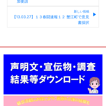
加要請
新しい投稿
【13.03.27】１３春闘速報１２ 蟹江町で意見
書採択