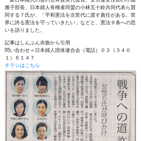
雅子部長、日本婦人有権者同盟の小林五十鈴共同代表ら賛
同する７氏が、「平和憲法を次世代に渡す責任がある。世
界に誇る憲法を守っていきたい」などと、憲法９条への思
いを語りました。
記事はしんぶん赤旗から引用
問い合わせ＝日本婦人団体連合会（電話）０３（３４０
１）６１４７
チラシはこちら