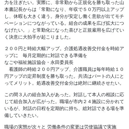
力を注ぎたい。実際に、非常勤から正規化を勝ち取った山
本書記長からは「常勤になり、年収で５０万円以上アップ
し、休暇も大きく違う。身分が安定し働く意欲が出てモチ
ベーションにつながっている。組合の成果を広げ拡大につ
なげたい。」と常勤化になった喜びと正規雇用を広げてい
く決意に大拍手が起こりました。
２００円と時給大幅アップ。介護処遇改善交付金を時給ア
ップに 毎月定期的に対話できる準備を
なごや福祉施設協会・永田委員長
看護師の時給２００円アップ、介護職員は毎年時給１０
円アップの定昇制度を勝ち取った。共済はパートの人にと
ってメリット。処遇改善交付金分は絶対に継続させたい。
この間３人の組合加入があった。対話して本人の相談に応
じて組合加入が広がった。職場が市内２４施設に分かれて
いるが、対話の日程を定期的に持ち、総対話できる場を準
備していきたい。
職場の実態が次々と 労働条件の変更は労使協議で実施