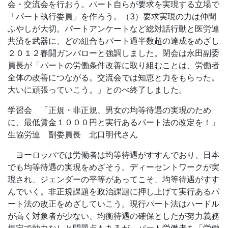
会・交流会を行おう。パート自らが要求を実現する立場で
「パート執行委員」を作ろう。（3）要求実現の力は仲間
ふやしが大切。パートアンケートなど総対話行動と医労連
共済を武器に、どの組合もパート過半数超の達成をめざし
２０１２春闘ガンバローと強調しました。閉会は永田副委
員長が「パートの労働条件改善に取り組むことは、労働者
全体の改善につながる。交流会では知恵と力をもらった。
大いに頑張っていこう。」とのべ終了しました。
学習会 「正規・非正規、男女の均等待遇の実現のため
に、最低賃金１０００円と実行あるパート法の改定を！」
生協労連 副委員長 北口明代さん
ヨーロッパでは労働者は均等待遇がすすんでおり、日本
でも均等待遇の実現をめざそう。ディーセントワークが実
現され、ジェンダーの平等があってこそ、均等待遇がすす
んでいく。非正規課題を政治課題に押し上げて実行あるパ
ート法の改正をめざしていこう。現行パート法はハードル
が高く対象者が少ない、均衡待遇の確保としたが努力義務
規定で効力なしと問題点もあるが、パート労働者を「労働