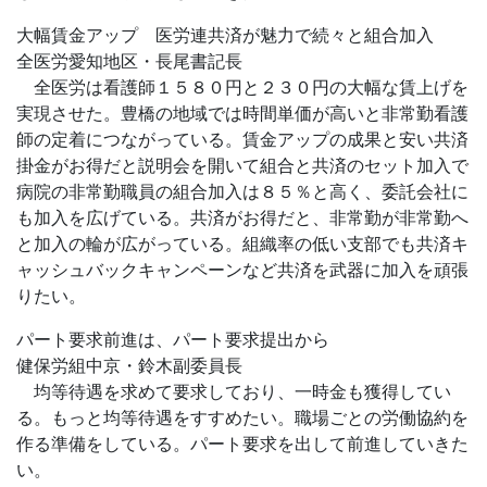
大幅賃金アップ 医労連共済が魅力で続々と組合加入
全医労愛知地区・長尾書記長
全医労は看護師１５８０円と２３０円の大幅な賃上げを
実現させた。豊橋の地域では時間単価が高いと非常勤看護
師の定着につながっている。賃金アップの成果と安い共済
掛金がお得だと説明会を開いて組合と共済のセット加入で
病院の非常勤職員の組合加入は８５％と高く、委託会社に
も加入を広げている。共済がお得だと、非常勤が非常勤へ
と加入の輪が広がっている。組織率の低い支部でも共済キ
ャッシュバックキャンペーンなど共済を武器に加入を頑張
りたい。
パート要求前進は、パート要求提出から
健保労組中京・鈴木副委員長
均等待遇を求めて要求しており、一時金も獲得してい
る。もっと均等待遇をすすめたい。職場ごとの労働協約を
作る準備をしている。パート要求を出して前進していきた
い。