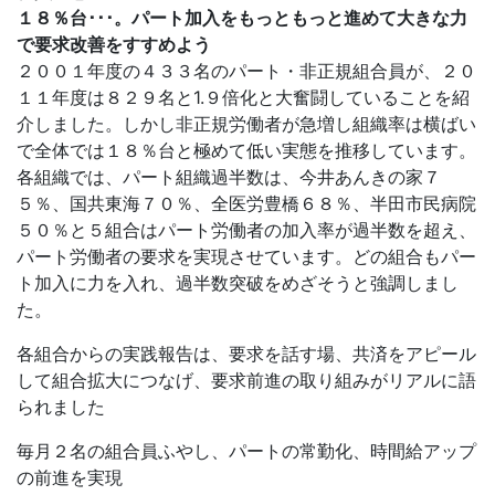
１８％台･･･。パート加入をもっともっと進めて大きな力
で要求改善をすすめよう
２００１年度の４３３名のパート・非正規組合員が、２０
１１年度は８２９名と1.９倍化と大奮闘していることを紹
介しました。しかし非正規労働者が急増し組織率は横ばい
で全体では１８％台と極めて低い実態を推移しています。
各組織では、パート組織過半数は、今井あんきの家７
５％、国共東海７０％、全医労豊橋６８％、半田市民病院
５０％と５組合はパート労働者の加入率が過半数を超え、
パート労働者の要求を実現させています。どの組合もパー
ト加入に力を入れ、過半数突破をめざそうと強調しまし
た。
各組合からの実践報告は、要求を話す場、共済をアピール
して組合拡大につなげ、要求前進の取り組みがリアルに語
られました
毎月２名の組合員ふやし、パートの常勤化、時間給アップ
の前進を実現