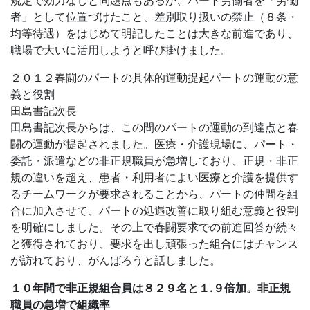
者」として位置づけたこと、差別取り扱いの禁止（８条・
均等待遇）をはじめて明記したことは大きな前進であり、
職場で大いに活用しようと呼び掛けました。
２０１２春闘のパートの具体的運動提起パートの運動の意
義と役割
田島書記次長
田島書記次長からは、この間のパートの運動の到達点と春
闘の運動が提起されました。医療・介護現場に、パート・
委託・派遣などの非正規職員が急増しており、正規・非正
規の違いを超え、患者・利用者によい医療と介護を提供す
るチームワークが要求されることから、パートの仲間を組
合に加入させて、パートの処遇改善に取り組む意義と役割
を明確にしました。その上で春闘要求での前進回答が続々
と獲得されており、要求を出し頑張った組合にはチャンス
が訪れており、がんばろうと話しました。
１０年間で非正規組合員は８２９名と１.９倍加。非正規
職員の急増で組織率