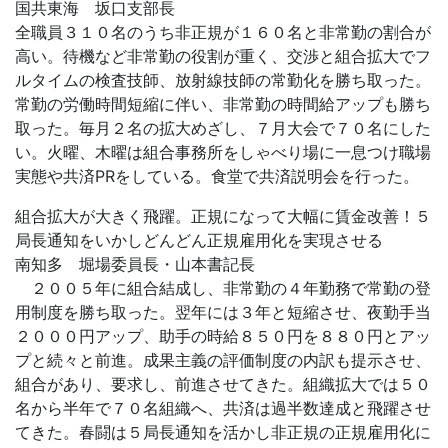
国共東海 坂口支部長
全職員３１０名のうち非正規が１６０名と非常勤の割合が
高い。待機など非常勤の役割が重く、交渉と組合拡大でフ
ルタイムの検査技師、放射線技師の常勤化を勝ち取った。
常勤の労働時間短縮に伴い、非常勤の時間給アップも勝ち
取った。毎月２名の拡大めざし、７月大会で７０名にした
い。火曜、木曜は組合事務所をしゃべり場に一息つけ職場
実態や共済PRをしている。食堂で共済説明会を行った。
組合拡大が大きく飛躍。正規になって大幅に賃金改善！５
局長通知をいかしどんどん正規雇用化を実現させる
南知多 堀場委員長・山本書記長
２００５年に組合結成し、非常勤の４年勤務で常勤の登
用制度を勝ち取った。翌年には３年と短縮させ、夜勤手当
２０００円アップ、助手の時給８５０円を８８０円とアッ
プと続々と前進。成果主義の評価制度の内訳も提示させ、
組合があり、要求し、前進させてきた。組織拡大では５０
名から半年で７０名組織へ、共済は過半数達成と飛躍させ
てきた。春闘は５局長通知を活かし非正規の正規雇用化に