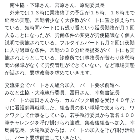
南生協・下津さん、宮原さん、原副委員長
外来では１３時に業務終了の予定が１５時、１６時まで
延長の実態。常勤者少なく大多数がパートに置き換えられ
ている。短時間パートにも残り番という延長勤務が月１回
入ることになったが、労働条件の変更が労使協議なく個人
説明で実施されている。フルタイムパートも月２回は夜勤
に入り過重な条件。常勤の３０分延長提案がパートにも実
施されようとしている。診療所では事務長が替わり休憩時
間の保障がなくて労務管理ができていない。など職場実態
が話され、要求改善を求めていきます。
交流集会でパートさん組合加入 パート要求前進へ
みなと生協・大滝執行委員、冨田さん、幸島書記長
パートの冨田さんから、カムバック研修を受け４０年ぶ
りに看護師再就職した。組合員の多い職場で支えられ、ワ
クワクして仕事をしている。若手執行委員から署名１００
筆チャレンジを呼び掛けられ達成。集会後組合へ加入。幸
島書記長、大滝執委からは、パートの加入を呼び掛け活動
し、パート要求前進していきたい。