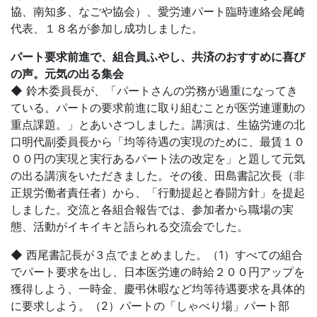
協、南知多、なごや協会）、愛労連パート臨時連絡会尾崎
代表、１８名が参加し成功しました。
パート要求前進で、組合員ふやし、共済のおすすめに喜び
の声。元気の出る集会
◆ 鈴木委員長が、「パートさんの労務が過重になってき
ている。パートの要求前進に取り組むことが医労連運動の
重点課題。」とあいさつしました。講演は、生協労連の北
口明代副委員長から「均等待遇の実現のために、最賃１０
００円の実現と実行あるパート法の改定を」と題して元気
の出る講演をいただきました。その後、田島書記次長（非
正規労働者責任者）から、「行動提起と春闘方針」を提起
しました。交流と各組合報告では、参加者から職場の実
態、活動がイキイキと語られる交流会でした。
◆ 西尾書記長が３点でまとめました。（1）すべての組合
でパート要求を出し、日本医労連の時給２００円アップを
獲得しよう、一時金、慶弔休暇など均等待遇要求を具体的
に要求しよう。（2）パートの「しゃべり場」パート部