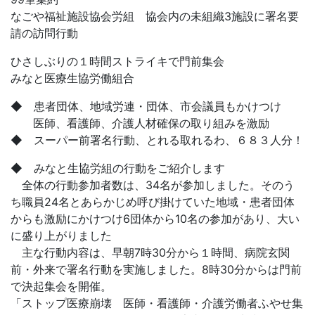
なごや福祉施設協会労組 協会内の未組織3施設に署名要
請の訪問行動
ひさしぶりの１時間ストライキで門前集会
みなと医療生協労働組合
◆ 患者団体、地域労連・団体、市会議員もかけつけ
医師、看護師、介護人材確保の取り組みを激励
◆ スーパー前署名行動、とれる取れるわ、６８３人分！
◆ みなと生協労組の行動をご紹介します
全体の行動参加者数は、34名が参加しました。そのう
ち職員24名とあらかじめ呼び掛けていた地域・患者団体
からも激励にかけつけ6団体から10名の参加があり、大い
に盛り上がりました
主な行動内容は、早朝7時30分から１時間、病院玄関
前・外来で署名行動を実施しました。8時30分からは門前
で決起集会を開催。
「ストップ医療崩壊 医師・看護師・介護労働者ふやせ集