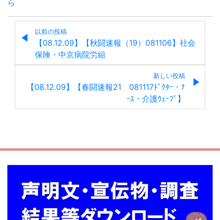
ら
以前の投稿
【08.12.09】【秋闘速報（19）081106】社会
保険・中京病院労組
新しい投稿
【08.12.09】【春闘速報21 081117ﾄﾞｸﾀｰ・ﾅ
ｰｽ・介護ｳｪｰﾌﾞ】