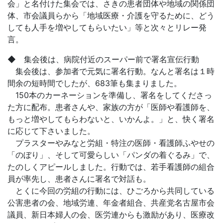
会」と名付けた集会では、さきの患者団体や地域の関係団
体、市会議員らから「地域医療・介護を守るために、どう
しても人手を増やしてもらいたい」等と次々とリレー発
言。
◆ 集会後は、病院付近のスーパー前で署名宣伝行動
集会後は、参加者で元気に署名行動。なんと署名は１時
間余の短時間でしたが、683筆も集まりました。
150本のカーネーションを準備し、署名をしてくださっ
た方に配布。患者さんや、家族の方が「医師や看護師を、
もっと増やしてもらわないと、いかんよ。」と、快く署名
に応じて下さいました。
プラスターやみなと労組・特注の医師・看護師ふやせの
「のぼり」、そして可愛らしい「パンダの着ぐるみ」で、
たのしくアピールしました。行動では、若手看護師の組合
員が率先し、患者さんに署名で対話も。
とくに今回の労組の行動には、ひごろから共同している
公害患者の会、地域労連、年金者組合、共産党名古屋市会
議員、新日本婦人の会、医労連からも激励があり、医療改