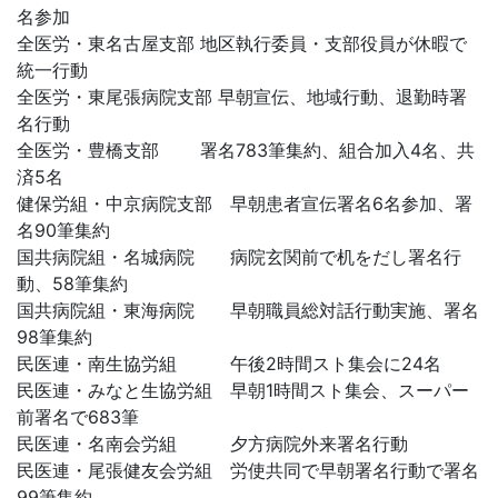
名参加
全医労・東名古屋支部 地区執行委員・支部役員が休暇で
統一行動
全医労・東尾張病院支部 早朝宣伝、地域行動、退勤時署
名行動
全医労・豊橋支部 署名783筆集約、組合加入4名、共
済5名
健保労組・中京病院支部 早朝患者宣伝署名6名参加、署
名90筆集約
国共病院組・名城病院 病院玄関前で机をだし署名行
動、58筆集約
国共病院組・東海病院 早朝職員総対話行動実施、署名
98筆集約
民医連・南生協労組 午後2時間スト集会に24名
民医連・みなと生協労組 早朝1時間スト集会、スーパー
前署名で683筆
民医連・名南会労組 夕方病院外来署名行動
民医連・尾張健友会労組 労使共同で早朝署名行動で署名
99筆集約