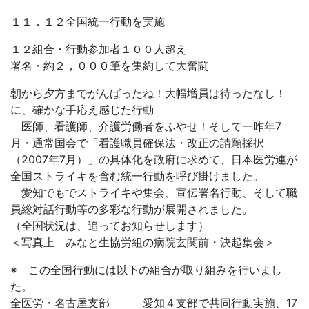
１１．１２全国統一行動を実施
１２組合・行動参加者１００人超え
署名・約２，０００筆を集約して大奮闘
朝から夕方までがんばったね！大幅増員は待ったなし！
に、確かな手応え感じた行動
医師、看護師、介護労働者をふやせ！そして一昨年7
月・通常国会で「看護職員確保法・改正の請願採択
（2007年7月）」の具体化を政府に求めて、日本医労連が
全国ストライキを含む統一行動を呼び掛けました。
愛知でもでストライキや集会、宣伝署名行動、そして職
員総対話行動等の多彩な行動が展開されました。
（全国状況は、追ってお知らせします）
＜写真上 みなと生協労組の病院玄関前・決起集会＞
※ この全国行動には以下の組合が取り組みを行いまし
た。
全医労・名古屋支部 愛知４支部で共同行動実施、17