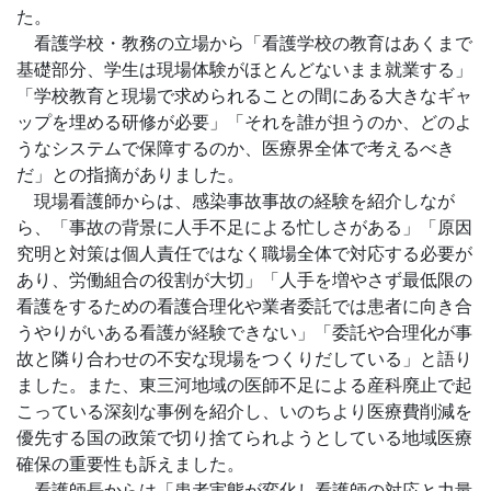
た。
看護学校・教務の立場から「看護学校の教育はあくまで
基礎部分、学生は現場体験がほとんどないまま就業する」
「学校教育と現場で求められることの間にある大きなギャ
ップを埋める研修が必要」「それを誰が担うのか、どのよ
うなシステムで保障するのか、医療界全体で考えるべき
だ」との指摘がありました。
現場看護師からは、感染事故事故の経験を紹介しなが
ら、「事故の背景に人手不足による忙しさがある」「原因
究明と対策は個人責任ではなく職場全体で対応する必要が
あり、労働組合の役割が大切」「人手を増やさず最低限の
看護をするための看護合理化や業者委託では患者に向き合
うやりがいある看護が経験できない」「委託や合理化が事
故と隣り合わせの不安な現場をつくりだしている」と語り
ました。また、東三河地域の医師不足による産科廃止で起
こっている深刻な事例を紹介し、いのちより医療費削減を
優先する国の政策で切り捨てられようとしている地域医療
確保の重要性も訴えました。
看護師長からは「患者実態が変化し看護師の対応と力量