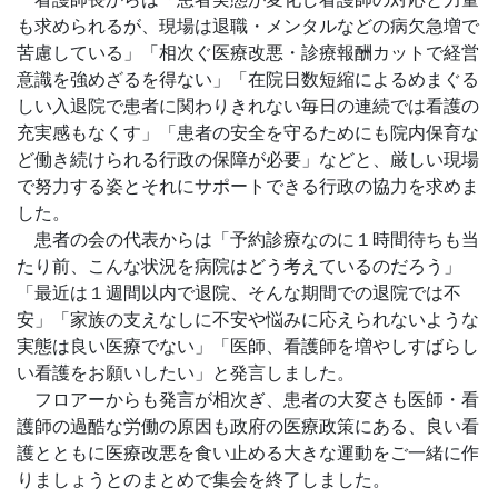
も求められるが、現場は退職・メンタルなどの病欠急増で
苦慮している」「相次ぐ医療改悪・診療報酬カットで経営
意識を強めざるを得ない」「在院日数短縮によるめまぐる
しい入退院で患者に関わりきれない毎日の連続では看護の
充実感もなくす」「患者の安全を守るためにも院内保育な
ど働き続けられる行政の保障が必要」などと、厳しい現場
で努力する姿とそれにサポートできる行政の協力を求めま
した。
患者の会の代表からは「予約診療なのに１時間待ちも当
たり前、こんな状況を病院はどう考えているのだろう」
「最近は１週間以内で退院、そんな期間での退院では不
安」「家族の支えなしに不安や悩みに応えられないような
実態は良い医療でない」「医師、看護師を増やしすばらし
い看護をお願いしたい」と発言しました。
フロアーからも発言が相次ぎ、患者の大変さも医師・看
護師の過酷な労働の原因も政府の医療政策にある、良い看
護とともに医療改悪を食い止める大きな運動をご一緒に作
りましょうとのまとめで集会を終了しました。